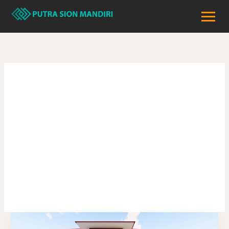
Lewati
ke
konten
Budget Bangun
Rumah di Tanah
Datar
Budget