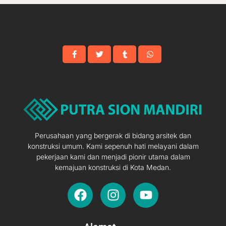
Perusahaan yang bergerak di bidang arsitek dan
konstruksi umum. Kami sepenuh hati melayani dalam
pekerjaan kami dan menjadi pionir utama dalam
kemajuan konstruksi di Kota Medan.
F
I
Y
a
n
o
c
s
u
e
t
t