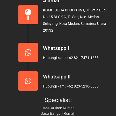
Alamat
b
a
u
KOMP. SETIA BUDI POINT, Jl. Setia Budi
o
g
b
No.15 BLOK C, Tj. Sari, Kec. Medan
o
r
e
Selayang, Kota Medan, Sumatera Utara
k
a
20132
m
Whatsapp I
Hubungi kami: +62 821-7471-1683
Whatsapp II
Hubungi kami: +62 823-5210-8600
Specialist:
Jasa Arsitek Rumah
Jasa Bangun Rumah