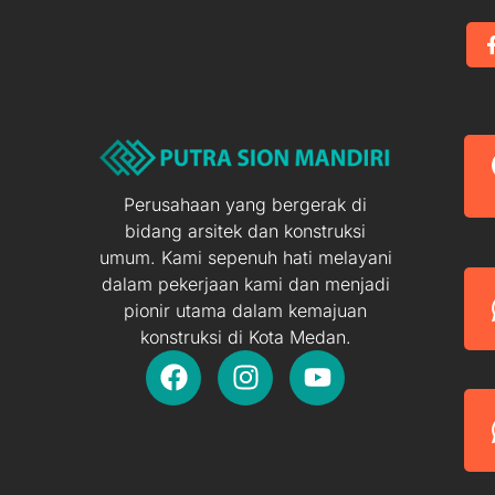
Perusahaan yang bergerak di
bidang arsitek dan konstruksi
umum. Kami sepenuh hati melayani
dalam pekerjaan kami dan menjadi
pionir utama dalam kemajuan
konstruksi di Kota Medan.
F
I
Y
a
n
o
c
s
u
e
t
t
b
a
u