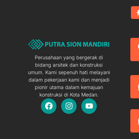
Perusahaan yang bergerak di
bidang arsitek dan konstruksi
umum. Kami sepenuh hati melayani
dalam pekerjaan kami dan menjadi
pionir utama dalam kemajuan
konstruksi di Kota Medan.
F
I
Y
a
n
o
c
s
u
e
t
t
b
a
u