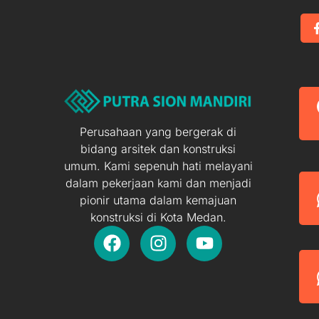
Perusahaan yang bergerak di
bidang arsitek dan konstruksi
umum. Kami sepenuh hati melayani
dalam pekerjaan kami dan menjadi
pionir utama dalam kemajuan
konstruksi di Kota Medan.
F
I
Y
a
n
o
c
s
u
e
t
t
b
a
u