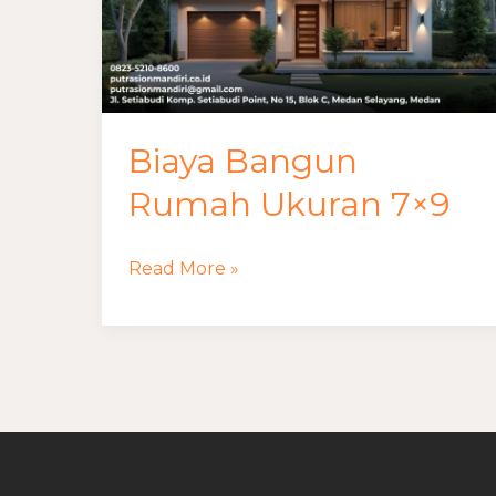
7×9
Biaya Bangun
Rumah Ukuran 7×9
Read More »