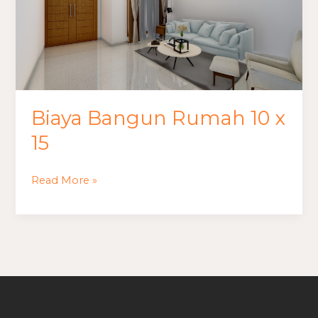
x
15
Biaya Bangun Rumah 10 x
15
Read More »