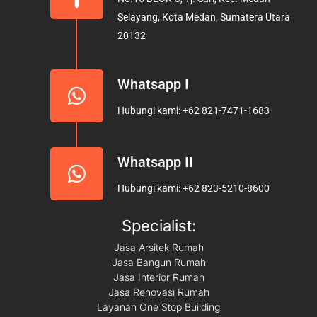
o
r
e
Selayang, Kota Medan, Sumatera Utara
k
a
20132
m
Whatsapp I
Hubungi kami: +62 821-7471-1683
Whatsapp II
Hubungi kami: +62 823-5210-8600
Specialist:
Jasa Arsitek Rumah
Jasa Bangun Rumah
Jasa Interior Rumah
Jasa Renovasi Rumah
Layanan One Stop Building