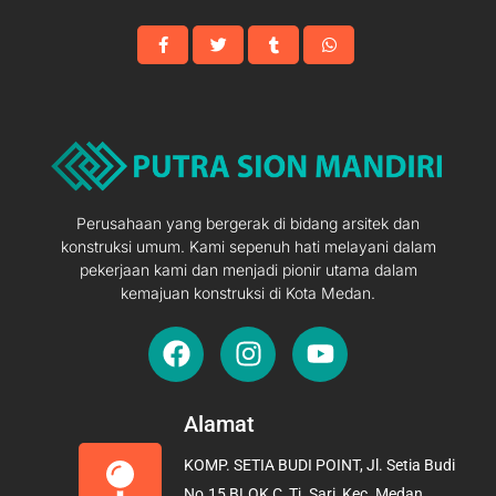
Perusahaan yang bergerak di bidang arsitek dan
konstruksi umum. Kami sepenuh hati melayani dalam
pekerjaan kami dan menjadi pionir utama dalam
kemajuan konstruksi di Kota Medan.
F
I
Y
a
n
o
c
s
u
e
t
t
Alamat
b
a
u
KOMP. SETIA BUDI POINT, Jl. Setia Budi
o
g
b
No.15 BLOK C, Tj. Sari, Kec. Medan