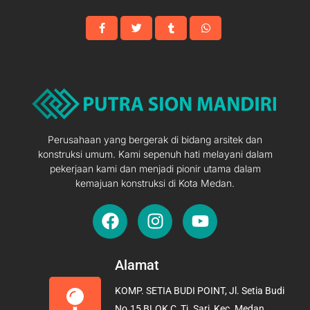
Perusahaan yang bergerak di bidang arsitek dan
konstruksi umum. Kami sepenuh hati melayani dalam
pekerjaan kami dan menjadi pionir utama dalam
kemajuan konstruksi di Kota Medan.
F
I
Y
a
n
o
c
s
u
e
t
t
Alamat
b
a
u
KOMP. SETIA BUDI POINT, Jl. Setia Budi
o
g
b
No.15 BLOK C, Tj. Sari, Kec. Medan