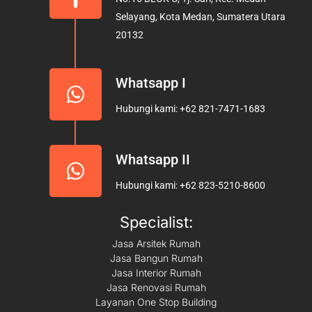
o
r
e
Selayang, Kota Medan, Sumatera Utara
k
a
20132
m
Whatsapp I
Hubungi kami: +62 821-7471-1683
Whatsapp II
Hubungi kami: +62 823-5210-8600
Specialist:
Jasa Arsitek Rumah
Jasa Bangun Rumah
Jasa Interior Rumah
Jasa Renovasi Rumah
Layanan One Stop Building