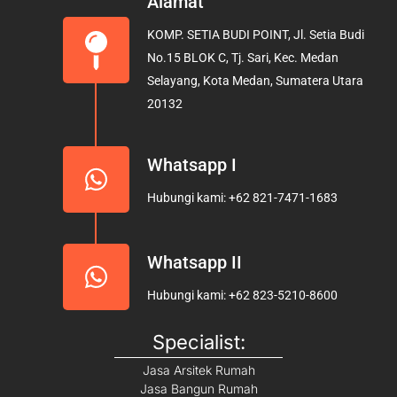
Alamat
b
a
u
KOMP. SETIA BUDI POINT, Jl. Setia Budi
o
g
b
No.15 BLOK C, Tj. Sari, Kec. Medan
o
r
e
Selayang, Kota Medan, Sumatera Utara
k
a
20132
m
Whatsapp I
Hubungi kami: +62 821-7471-1683
Whatsapp II
Hubungi kami: +62 823-5210-8600
Specialist:
Jasa Arsitek Rumah
Jasa Bangun Rumah