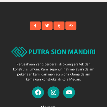
Perusahaan yang bergerak di bidang arsitek dan
konstruksi umum. Kami sepenuh hati melayani dalam
pekerjaan kami dan menjadi pionir utama dalam
kemajuan konstruksi di Kota Medan.
F
I
Y
a
n
o
c
s
u
e
t
t