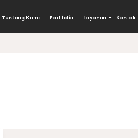
Tentang Kami
Portfolio
Layanan
Kontak
mi Dalam Merancang D
mpit di Tarutung