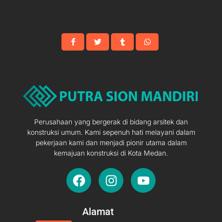
Di
Tarutung
Perusahaan yang bergerak di bidang arsitek dan
konstruksi umum. Kami sepenuh hati melayani dalam
pekerjaan kami dan menjadi pionir utama dalam
kemajuan konstruksi di Kota Medan.
F
I
Y
a
n
o
c
s
u
e
t
t
Alamat