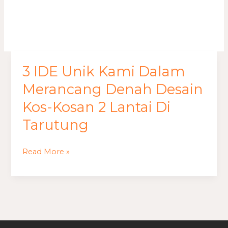
Lantai Di Tarutung
3 IDE Unik Kami Dalam
3
IDE
Merancang Denah Desain
Unik
Kos-Kosan 2 Lantai Di
Kami
Tarutung
Dalam
Merancang
Denah
Read More »
Desain
Kos-
Kosan
2
Lantai