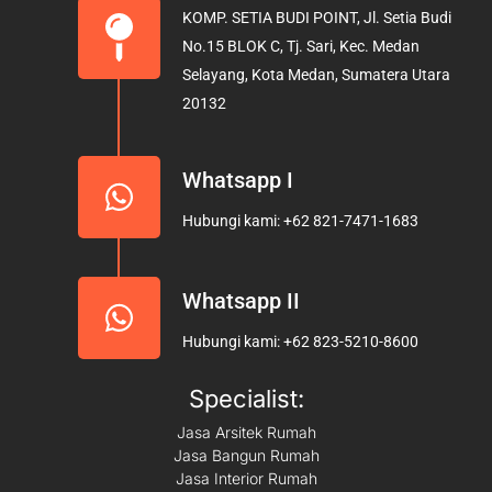
b
a
u
KOMP. SETIA BUDI POINT, Jl. Setia Budi
o
g
b
No.15 BLOK C, Tj. Sari, Kec. Medan
o
r
e
Selayang, Kota Medan, Sumatera Utara
k
a
20132
m
Whatsapp I
Hubungi kami: +62 821-7471-1683
Whatsapp II
Hubungi kami: +62 823-5210-8600
Specialist:
Jasa Arsitek Rumah
Jasa Bangun Rumah
Jasa Interior Rumah