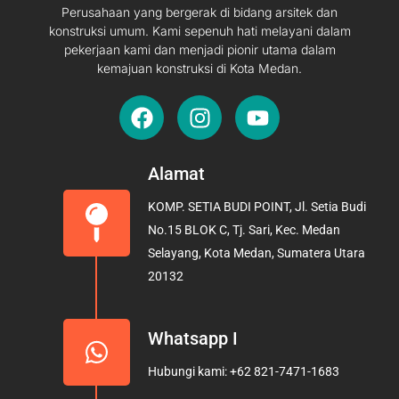
Perusahaan yang bergerak di bidang arsitek dan
konstruksi umum. Kami sepenuh hati melayani dalam
pekerjaan kami dan menjadi pionir utama dalam
kemajuan konstruksi di Kota Medan.
F
I
Y
a
n
o
c
s
u
e
t
t
Alamat
b
a
u
KOMP. SETIA BUDI POINT, Jl. Setia Budi
o
g
b
No.15 BLOK C, Tj. Sari, Kec. Medan
o
r
e
Selayang, Kota Medan, Sumatera Utara
k
a
20132
m
Whatsapp I
Hubungi kami: +62 821-7471-1683