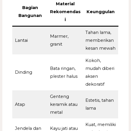
Material
Bagian
Rekomendas
Keunggulan
Bangunan
i
Tahan lama,
Marmer,
Lantai
memberikan
granit
kesan mewah
Kokoh,
Bata ringan,
mudah diberi
Dinding
plester halus
aksen
dekoratif
Genteng
Estetis, tahan
Atap
keramik atau
lama
metal
Kuat, memiliki
Jendela dan
Kayu jati atau