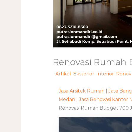
Renovasi Rumah 
/
Artikel
,
Eksterior
,
Interior
,
Renova
Jasa Arsitek Rumah | Jasa Ba
Medan | Jasa Renovasi Kantor 
Renovasi Rumah Budget 700 