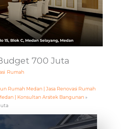
Budget 700 Juta
si
,
Rumah
/ Oleh
adminweb
ngun Rumah Medan | Jasa Renovasi Rumah
Medan | Konsultan Arsitek Bangunan
»
Juta