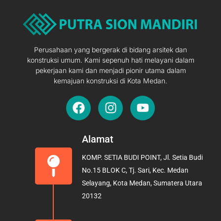
Perusahaan yang bergerak di bidang arsitek dan
konstruksi umum. Kami sepenuh hati melayani dalam
pekerjaan kami dan menjadi pionir utama dalam
kemajuan konstruksi di Kota Medan.
F
I
Y
a
n
o
c
s
u
e
t
t
Alamat
b
a
u
KOMP. SETIA BUDI POINT, Jl. Setia Budi
o
g
b
No.15 BLOK C, Tj. Sari, Kec. Medan
o
r
e
Selayang, Kota Medan, Sumatera Utara
k
a
20132
m