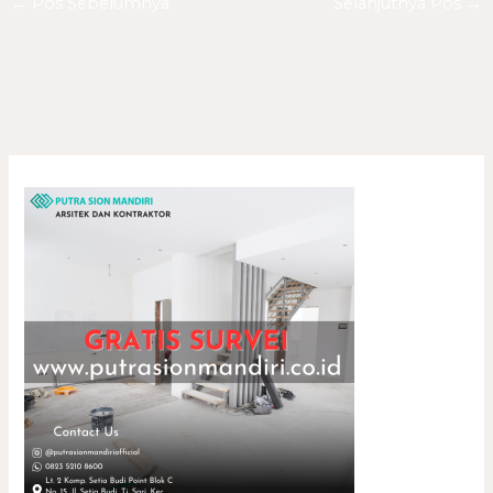
←
Pos Sebelumnya
Selanjutnya Pos
→