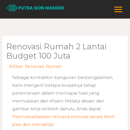
Lewati
ke
konten
Renovasi Rumah 2 Lantai
Budget 100 Juta
/
Artikel
,
Renovasi
,
Rumah
/ Oleh
adminweb
Sebagai kontraktor bangunan berpengalaman,
kami mengerti betapa krusialnya tahap
perencanaan dalam mencapai hasil yang
memuaskan dan efisien. Melalui desain dan
gambar kerja terlebih dahulu, Anda dapat
memvisualisasikan rencana renovasi secara lebih
jelas dan mendetail.