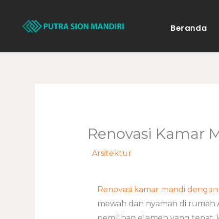
Lewati
ke
Beranda
konten
Renovasi Kamar M
/
Arsitektur
/ Oleh
adminweb
Renovasi kamar mandi dengan 
mewah dan nyaman di rumah An
pemilihan elemen yang tepat, 