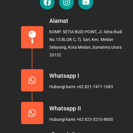
a
n
o
c
s
u
e
t
t
Alamat
b
a
u
KOMP. SETIA BUDI POINT, Jl. Setia Budi
o
g
b
No.15 BLOK C, Tj. Sari, Kec. Medan
o
r
e
Selayang, Kota Medan, Sumatera Utara
k
a
20132
m
Whatsapp I
Hubungi kami: +62 821-7471-1683
Whatsapp II
Hubungi kami: +62 823-5210-8600