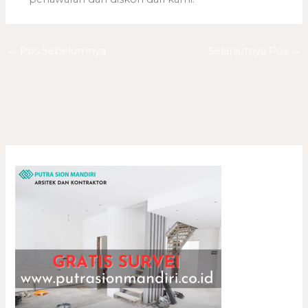
←
Pos Sebelumnya
Selanjutnya Pos
→