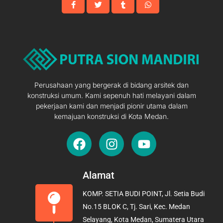
Perusahaan yang bergerak di bidang arsitek dan
konstruksi umum. Kami sepenuh hati melayani dalam
pekerjaan kami dan menjadi pionir utama dalam
kemajuan konstruksi di Kota Medan.
F
I
Y
a
n
o
c
s
u
e
t
t
Alamat
b
a
u
KOMP. SETIA BUDI POINT, Jl. Setia Budi
o
g
b
No.15 BLOK C, Tj. Sari, Kec. Medan
o
r
e
Selayang, Kota Medan, Sumatera Utara