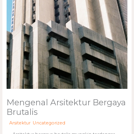
Mengenal Arsitektur Bergaya
Brutalis
/
Arsitektur
,
Uncategorized
/ Oleh
adminweb