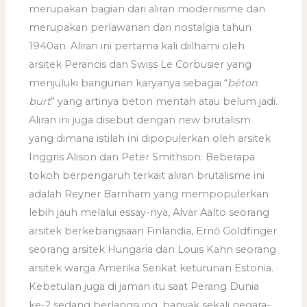
merupakan bagian dari aliran modernisme dan
merupakan perlawanan dari nostalgia tahun
1940an. Aliran ini pertama kali diilhami oleh
arsitek Perancis dan Swiss Le Corbusier yang
menjuluki bangunan karyanya sebagai “
béton
burt
” yang artinya beton mentah atau belum jadi.
Aliran ini juga disebut dengan new brutalism
yang dimana istilah ini dipopulerkan oleh arsitek
Inggris Alison dan Peter Smithson. Beberapa
tokoh berpengaruh terkait aliran brutalisme ini
adalah Reyner Barnham yang mempopulerkan
lebih jauh melalui essay-nya, Alvar Aalto seorang
arsitek berkebangsaan Finlandia, Ernő Goldfinger
seorang arsitek Hungaria dan Louis Kahn seorang
arsitek warga Amerika Serikat keturunan Estonia.
Kebetulan juga di jaman itu saat Perang Dunia
ke-2 sedang berlangsung, banyak sekali negara-