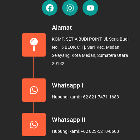
F
I
Y
a
n
o
c
s
u
e
t
t
Alamat
b
a
u
KOMP. SETIA BUDI POINT, Jl. Setia Budi
o
g
b
No.15 BLOK C, Tj. Sari, Kec. Medan
o
r
e
Selayang, Kota Medan, Sumatera Utara
k
a
20132
m
Whatsapp I
Hubungi kami: +62 821-7471-1683
Whatsapp II
Hubungi kami: +62 823-5210-8600