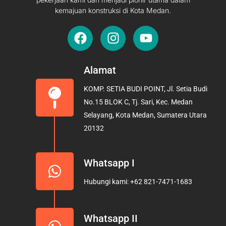
kemajuan konstruksi di Kota Medan.
F
I
Y
a
n
o
c
s
u
e
t
t
Alamat
b
a
u
KOMP. SETIA BUDI POINT, Jl. Setia Budi
o
g
b
No.15 BLOK C, Tj. Sari, Kec. Medan
o
r
e
Selayang, Kota Medan, Sumatera Utara
k
a
20132
m
Whatsapp I
Hubungi kami: +62 821-7471-1683
Whatsapp II