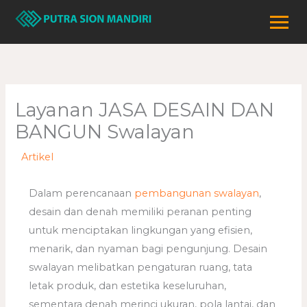
Lewati
ke
konten
Layanan JASA DESAIN DAN
BANGUN Swalayan
/
Artikel
/ Oleh
adminweb
Dalam perencanaan
pembangunan swalayan
,
desain dan denah memiliki peranan penting
untuk menciptakan lingkungan yang efisien,
menarik, dan nyaman bagi pengunjung. Desain
swalayan melibatkan pengaturan ruang, tata
letak produk, dan estetika keseluruhan,
sementara denah merinci ukuran, pola lantai, dan