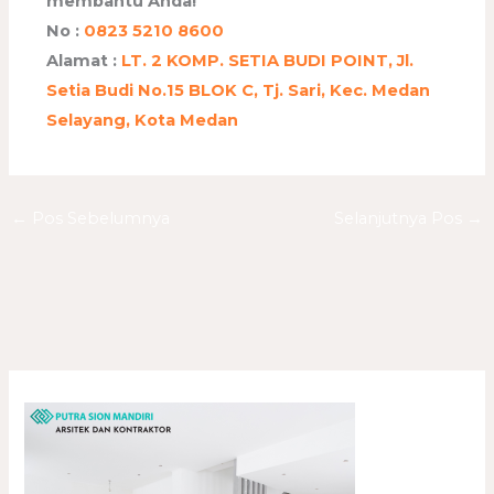
membantu Anda!
No :
0823 5210 8600
Alamat :
LT. 2 KOMP. SETIA BUDI POINT, Jl.
Setia Budi No.15 BLOK C, Tj. Sari, Kec. Medan
Selayang, Kota Medan
←
Pos Sebelumnya
Selanjutnya Pos
→