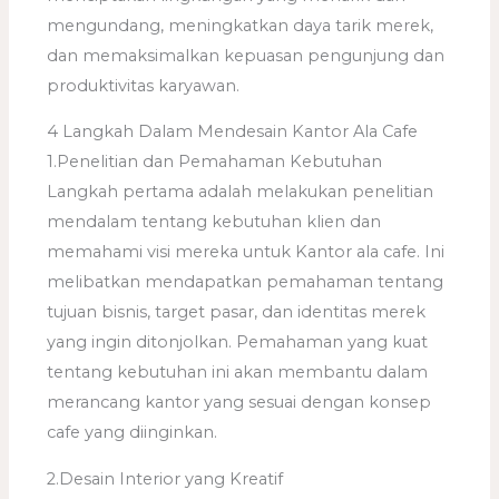
mengundang, meningkatkan daya tarik merek,
dan memaksimalkan kepuasan pengunjung dan
produktivitas karyawan.
4 Langkah Dalam Mendesain Kantor Ala Cafe
1.Penelitian dan Pemahaman Kebutuhan
Langkah pertama adalah melakukan penelitian
mendalam tentang kebutuhan klien dan
memahami visi mereka untuk Kantor ala cafe. Ini
melibatkan mendapatkan pemahaman tentang
tujuan bisnis, target pasar, dan identitas merek
yang ingin ditonjolkan. Pemahaman yang kuat
tentang kebutuhan ini akan membantu dalam
merancang kantor yang sesuai dengan konsep
cafe yang diinginkan.
2.Desain Interior yang Kreatif