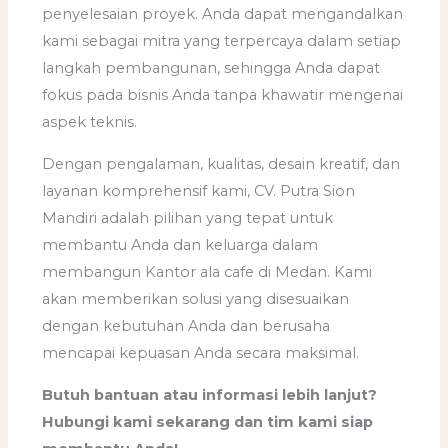
penyelesaian proyek. Anda dapat mengandalkan
kami sebagai mitra yang terpercaya dalam setiap
langkah pembangunan, sehingga Anda dapat
fokus pada bisnis Anda tanpa khawatir mengenai
aspek teknis.
Dengan pengalaman, kualitas, desain kreatif, dan
layanan komprehensif kami, CV. Putra Sion
Mandiri adalah pilihan yang tepat untuk
membantu Anda dan keluarga dalam
membangun Kantor ala cafe di Medan. Kami
akan memberikan solusi yang disesuaikan
dengan kebutuhan Anda dan berusaha
mencapai kepuasan Anda secara maksimal.
Butuh bantuan atau informasi lebih lanjut?
Hubungi kami sekarang dan tim kami siap