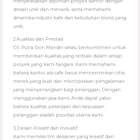
menyelesaikan sejumlah proyek kantor dengan
desain unik dan menarik, serta memahami
dinamika industri kafe dan kebutuhan bisnis yang
unik.
2.Kualitas dan Prestasi
CV. Putra Sion Mandiri selalu berkomitmen untuk
memberikan kualitas yang terbaik dalam setiap
proyek yang kami tangani. Kami memahami
bahwa kantor ala cafe harus mencerminkan citra
merek yang kuat dan menciptakan pengalaman
yang menyenangkan bagi pelanggan. Dengan
menggunakan jasa kami, Anda dapat yakin
bahwa kualitas pekerjaan dan kepuasan
pelanggan adalah prioritas utama kami.
3.Desain Kreatif dan Inovatif
Kami memiliki tim desainer yang kreatif dan