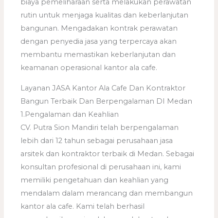
biaya pemeliharaan serta melakukan perawatan
rutin untuk menjaga kualitas dan keberlanjutan
bangunan. Mengadakan kontrak perawatan
dengan penyedia jasa yang terpercaya akan
membantu memastikan keberlanjutan dan
keamanan operasional kantor ala cafe.
Layanan JASA Kantor Ala Cafe Dan Kontraktor
Bangun Terbaik Dan Berpengalaman DI Medan
1.Pengalaman dan Keahlian
CV. Putra Sion Mandiri telah berpengalaman
lebih dari 12 tahun sebagai perusahaan jasa
arsitek dan kontraktor terbaik di Medan. Sebagai
konsultan profesional di perusahaan ini, kami
memiliki pengetahuan dan keahlian yang
mendalam dalam merancang dan membangun
kantor ala cafe. Kami telah berhasil