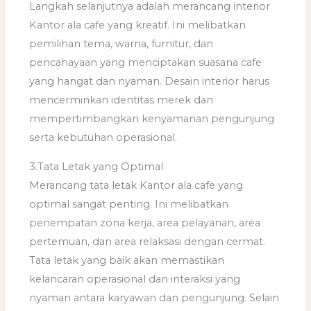
Langkah selanjutnya adalah merancang interior
Kantor ala cafe yang kreatif. Ini melibatkan
pemilihan tema, warna, furnitur, dan
pencahayaan yang menciptakan suasana cafe
yang hangat dan nyaman. Desain interior harus
mencerminkan identitas merek dan
mempertimbangkan kenyamanan pengunjung
serta kebutuhan operasional.
3.Tata Letak yang Optimal
Merancang tata letak Kantor ala cafe yang
optimal sangat penting. Ini melibatkan
penempatan zona kerja, area pelayanan, area
pertemuan, dan area relaksasi dengan cermat.
Tata letak yang baik akan memastikan
kelancaran operasional dan interaksi yang
nyaman antara karyawan dan pengunjung. Selain