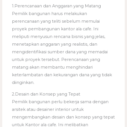
1.Perencanaan dan Anggaran yang Matang
Pemilik bangunan harus melakukan
perencanaan yang teliti sebelum memulai
proyek pembangunan kantor ala cafe. Ini
meliputi menyusun rencana bisnis yang jelas,
menetapkan anggaran yang realistis, dan
mengidentifikasi sumber dana yang memadai
untuk proyek tersebut. Perencanaan yang
matang akan membantu menghindari
keterlambatan dan kekurangan dana yang tidak
diinginkan.
2.Desain dan Konsep yang Tepat
Pemilik bangunan perlu bekerja sama dengan
arsitek atau desainer interior untuk
mengembangkan desain dan konsep yang tepat
untuk Kantor ala cafe. Ini melibatkan