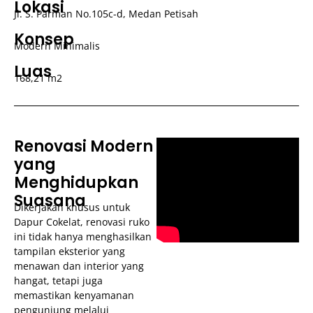
Lokasi
Jl. S. Parman No.105c-d, Medan Petisah
Konsep
Modern Minimalis
Luas
168,21 m2
Renovasi Modern
yang
Menghidupkan
Suasana
Dikerjakan khusus untuk
Dapur Cokelat, renovasi ruko
ini tidak hanya menghasilkan
tampilan eksterior yang
menawan dan interior yang
hangat, tetapi juga
memastikan kenyamanan
pengunjung melalui