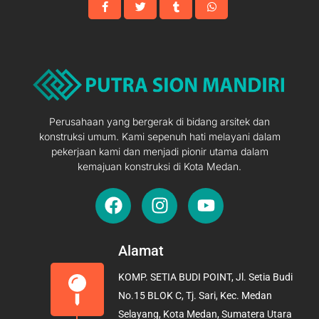
Perusahaan yang bergerak di bidang arsitek dan
konstruksi umum. Kami sepenuh hati melayani dalam
pekerjaan kami dan menjadi pionir utama dalam
kemajuan konstruksi di Kota Medan.
F
I
Y
a
n
o
c
s
u
e
t
t
Alamat
b
a
u
KOMP. SETIA BUDI POINT, Jl. Setia Budi
o
g
b
No.15 BLOK C, Tj. Sari, Kec. Medan
o
r
e
Selayang, Kota Medan, Sumatera Utara