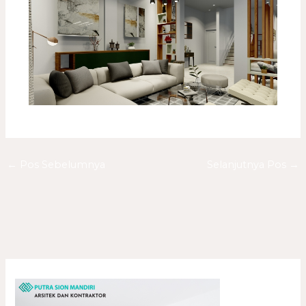
←
Pos Sebelumnya
Selanjutnya Pos
→