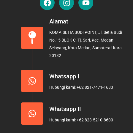
a
n
o
c
s
u
e
t
t
Alamat
b
a
u
KOMP. SETIA BUDI POINT, Jl. Setia Budi
o
g
b
No.15 BLOK C, Tj. Sari, Kec. Medan
o
r
e
Selayang, Kota Medan, Sumatera Utara
k
a
20132
m
Whatsapp I
Hubungi kami: +62 821-7471-1683
Whatsapp II
Hubungi kami: +62 823-5210-8600