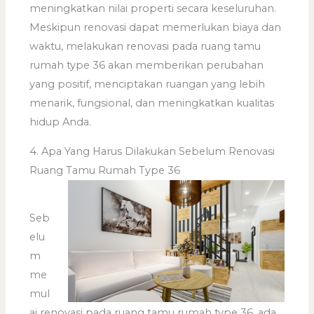
meningkatkan nilai properti secara keseluruhan.
Meskipun renovasi dapat memerlukan biaya dan
waktu, melakukan renovasi pada ruang tamu
rumah type 36 akan memberikan perubahan
yang positif, menciptakan ruangan yang lebih
menarik, fungsional, dan meningkatkan kualitas
hidup Anda.
4. Apa Yang Harus Dilakukan Sebelum Renovasi
Ruang Tamu Rumah Type 36
Seb
elu
m
me
mul
ai renovasi pada ruang tamu rumah type 36, ada