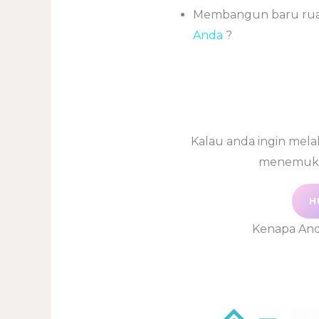
Membangun baru rua
Anda
?
Kalau anda ingin mela
menemukan
H
Kenapa And