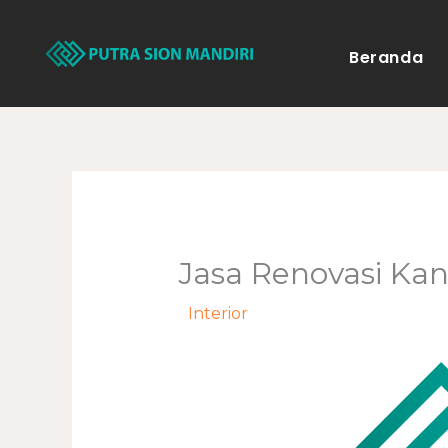
Lewati
ke
Beranda
konten
Jasa Renovasi Kan
/
Interior
/ Oleh
adminweb