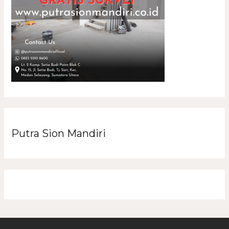
Putra Sion Mandiri