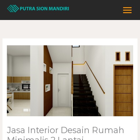
Lewati
ke
konten
Jasa Interior Desain Rumah