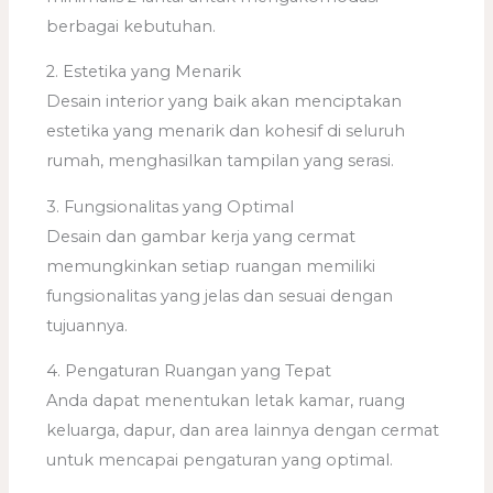
berbagai kebutuhan.
2. Estetika yang Menarik
Desain interior yang baik akan menciptakan
estetika yang menarik dan kohesif di seluruh
rumah, menghasilkan tampilan yang serasi.
3. Fungsionalitas yang Optimal
Desain dan gambar kerja yang cermat
memungkinkan setiap ruangan memiliki
fungsionalitas yang jelas dan sesuai dengan
tujuannya.
4. Pengaturan Ruangan yang Tepat
Anda dapat menentukan letak kamar, ruang
keluarga, dapur, dan area lainnya dengan cermat
untuk mencapai pengaturan yang optimal.