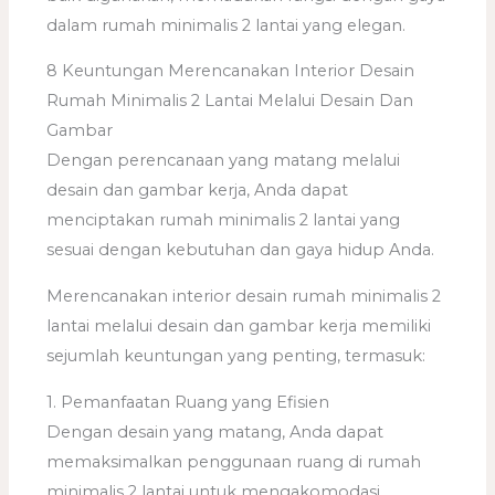
dalam rumah minimalis 2 lantai yang elegan.
8 Keuntungan Merencanakan Interior Desain
Rumah Minimalis 2 Lantai Melalui Desain Dan
Gambar
Dengan perencanaan yang matang melalui
desain dan gambar kerja, Anda dapat
menciptakan rumah minimalis 2 lantai yang
sesuai dengan kebutuhan dan gaya hidup Anda.
Merencanakan interior desain rumah minimalis 2
lantai melalui desain dan gambar kerja memiliki
sejumlah keuntungan yang penting, termasuk:
1. Pemanfaatan Ruang yang Efisien
Dengan desain yang matang, Anda dapat
memaksimalkan penggunaan ruang di rumah
minimalis 2 lantai untuk mengakomodasi