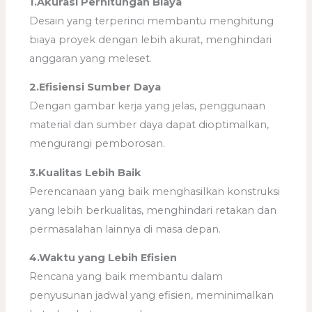
1.Akurasi Perhitungan Biaya
Desain yang terperinci membantu menghitung
biaya proyek dengan lebih akurat, menghindari
anggaran yang meleset.
2.Efisiensi Sumber Daya
Dengan gambar kerja yang jelas, penggunaan
material dan sumber daya dapat dioptimalkan,
mengurangi pemborosan.
3.Kualitas Lebih Baik
Perencanaan yang baik menghasilkan konstruksi
yang lebih berkualitas, menghindari retakan dan
permasalahan lainnya di masa depan.
4.Waktu yang Lebih Efisien
Rencana yang baik membantu dalam
penyusunan jadwal yang efisien, meminimalkan