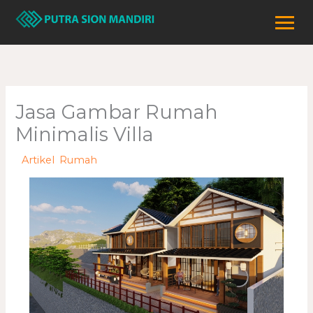
Lewati
ke
konten
Jasa Gambar Rumah
Minimalis Villa
/
Artikel
,
Rumah
/ Oleh
adminweb