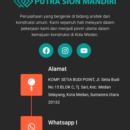
Perusahaan yang bergerak di bidang arsitek dan
konstruksi umum. Kami sepenuh hati melayani dalam
pekerjaan kami dan menjadi pionir utama dalam
kemajuan konstruksi di Kota Medan.
F
I
Y
a
n
o
c
s
u
e
t
t
Alamat
b
a
u
KOMP. SETIA BUDI POINT, Jl. Setia Budi
o
g
b
No.15 BLOK C, Tj. Sari, Kec. Medan
o
r
e
Selayang, Kota Medan, Sumatera Utara
k
a
20132
m
Whatsapp I