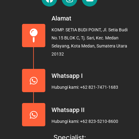
a
n
o
c
s
u
e
t
t
Alamat
b
a
u
KOMP. SETIA BUDI POINT, Jl. Setia Budi
o
g
b
No.15 BLOK C, Tj. Sari, Kec. Medan
o
r
e
Selayang, Kota Medan, Sumatera Utara
k
a
20132
m
Whatsapp I
Hubungi kami: +62 821-7471-1683
Whatsapp II
Hubungi kami: +62 823-5210-8600
Specialist: