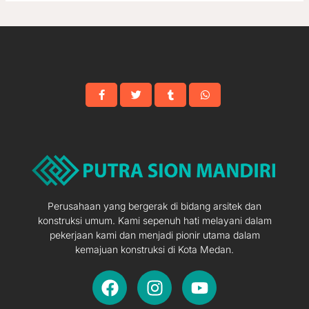
Perusahaan yang bergerak di bidang arsitek dan
konstruksi umum. Kami sepenuh hati melayani dalam
pekerjaan kami dan menjadi pionir utama dalam
kemajuan konstruksi di Kota Medan.
F
I
Y
a
n
o