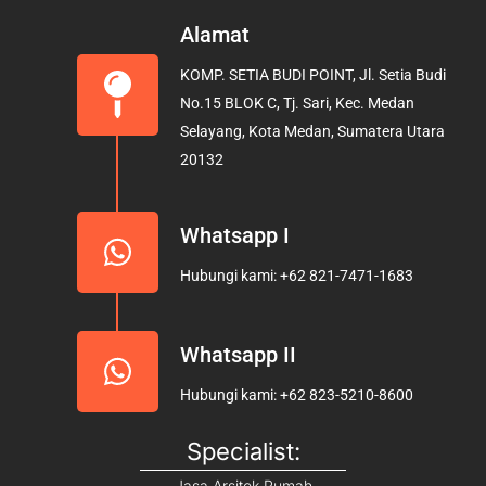
c
s
u
e
t
t
Alamat
b
a
u
KOMP. SETIA BUDI POINT, Jl. Setia Budi
o
g
b
No.15 BLOK C, Tj. Sari, Kec. Medan
o
r
e
Selayang, Kota Medan, Sumatera Utara
k
a
20132
m
Whatsapp I
Hubungi kami: +62 821-7471-1683
Whatsapp II
Hubungi kami: +62 823-5210-8600
Specialist:
Jasa Arsitek Rumah