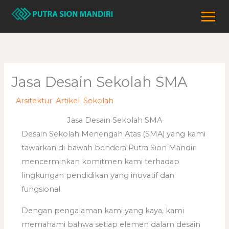
Lewati
ke
konten
Jasa Desain Sekolah SMA
/
Arsitektur
,
Artikel
,
Sekolah
/ Oleh
adminweb
Jasa Desain Sekolah SMA
Desain Sekolah Menengah Atas (SMA) yang kami
tawarkan di bawah bendera Putra Sion Mandiri
mencerminkan komitmen kami terhadap
lingkungan pendidikan yang inovatif dan
fungsional.
Dengan pengalaman kami yang kaya, kami
memahami bahwa setiap elemen dalam desain