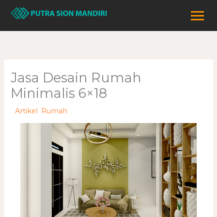
Lewati
ke
konten
Jasa Desain Rumah
Minimalis 6×18
/
Artikel
,
Rumah
/ Oleh
adminweb