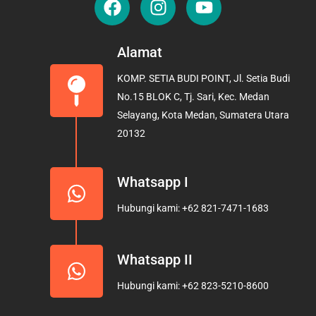
a
n
o
c
s
u
e
t
t
Alamat
b
a
u
KOMP. SETIA BUDI POINT, Jl. Setia Budi
o
g
b
No.15 BLOK C, Tj. Sari, Kec. Medan
o
r
e
Selayang, Kota Medan, Sumatera Utara
k
a
20132
m
Whatsapp I
Hubungi kami: +62 821-7471-1683
Whatsapp II
Hubungi kami: +62 823-5210-8600