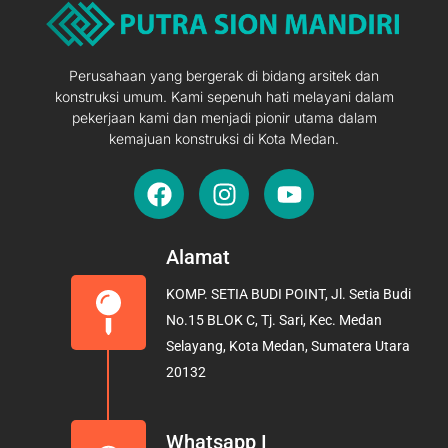
Perusahaan yang bergerak di bidang arsitek dan
konstruksi umum. Kami sepenuh hati melayani dalam
pekerjaan kami dan menjadi pionir utama dalam
kemajuan konstruksi di Kota Medan.
F
I
Y
a
n
o
c
s
u
e
t
t
Alamat
b
a
u
KOMP. SETIA BUDI POINT, Jl. Setia Budi
o
g
b
No.15 BLOK C, Tj. Sari, Kec. Medan
o
r
e
Selayang, Kota Medan, Sumatera Utara
k
a
20132
m
Whatsapp I