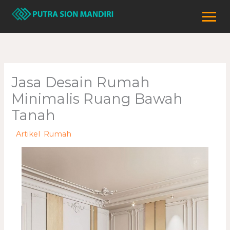
Lewati
ke
konten
Jasa Desain Rumah
Minimalis Ruang Bawah
Tanah
/
Artikel
,
Rumah
/ Oleh
adminweb