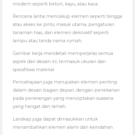
modern seperti beton, kayu, atau kaca.
Rencana lantai mencakup elemen seperti tangga
atau akses ke pintu masuk utama, pengaturan
tanaman hias, dan elemen dekoratif seperti
lampu atau tanda nama rumah.
Gambar kerja mendetail memperjelas semua
aspek dari desain ini, termasuk ukuran dan
spesifikasi material.
Pencahayaan juga merupakan elemen penting
dalam desain bagian depan, dengan penekanan
pada penerangan yang menciptakan suasana
yang hangat dan ramah.
Lanskap juga dapat dimasukkan untuk
menambahkan elemen alami dan keindahan.