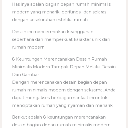
Hasilnya adalah bagian depan rumah minimalis
modern yang menarik, berfungsi, dan selaras
dengan keseluruhan estetika rumah.
Desain ini mencerminkan keanggunan
sederhana dan memperkuat karakter unik dari
rumah modern.
8 Keuntungan Merencanakan Desain Rumah
Minimalis Modern Tampak Depan Melalui Desain
Dan Gambar
Dengan merencanakan desain bagian depan
rumah minimalis modern dengan seksama, Anda
dapat mengakses berbagai manfaat ini untuk
menciptakan rumah yang nyaman dan menarik.
Berikut adalah 8 keuntungan merencanakan
desain bagian depan rumah minimalis modern