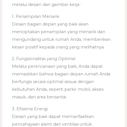
melalui desain dan gambar kerja :
1. Penampilan Menarik
Desain bagian depan yang baik akan
menciptakan penampilan yang menarik dan
mengundang untuk rumah Anda, memberikan
kesan positif kepada orang yang melihatnya.
2. Fungsionalitas yang Optimal
Melalui perencanaan yang baik, Anda dapat
memastikan bahwa bagian depan rumah Anda
berfungsi secara optimal sesuai dengan
kebutuhan Anda, seperti parkir mobil, akses
masuk, dan area bersantai.
3. Efisiensi Energi
Desain yang baik dapat memanfaatkan
pencahayaan alami dan ventilasi untuk