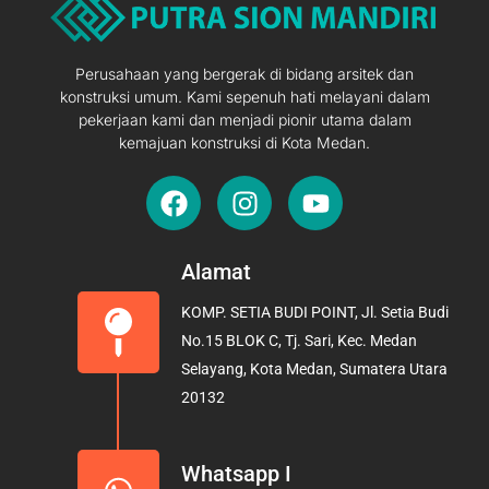
Perusahaan yang bergerak di bidang arsitek dan
konstruksi umum. Kami sepenuh hati melayani dalam
pekerjaan kami dan menjadi pionir utama dalam
kemajuan konstruksi di Kota Medan.
F
I
Y
a
n
o
c
s
u
e
t
t
Alamat
b
a
u
KOMP. SETIA BUDI POINT, Jl. Setia Budi
o
g
b
No.15 BLOK C, Tj. Sari, Kec. Medan
o
r
e
Selayang, Kota Medan, Sumatera Utara
k
a
20132
m
Whatsapp I