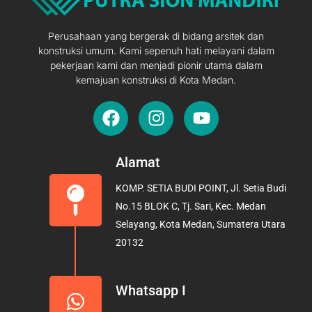
Perusahaan yang bergerak di bidang arsitek dan
konstruksi umum. Kami sepenuh hati melayani dalam
pekerjaan kami dan menjadi pionir utama dalam
kemajuan konstruksi di Kota Medan.
F
I
Y
a
n
o
c
s
u
e
t
t
Alamat
b
a
u
KOMP. SETIA BUDI POINT, Jl. Setia Budi
o
g
b
No.15 BLOK C, Tj. Sari, Kec. Medan
o
r
e
Selayang, Kota Medan, Sumatera Utara
k
a
20132
m
Whatsapp I