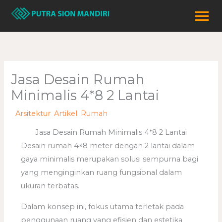
Lewati
ke
konten
Jasa Desain Rumah
Minimalis 4*8 2 Lantai
/
Arsitektur
,
Artikel
,
Rumah
/ Oleh
adminweb
Jasa Desain Rumah Minimalis 4*8 2 Lantai
Desain rumah 4×8 meter dengan 2 lantai dalam
gaya minimalis merupakan solusi sempurna bagi
yang menginginkan ruang fungsional dalam
ukuran terbatas.
Dalam konsep ini, fokus utama terletak pada
penggunaan ruang yang efisien dan estetika