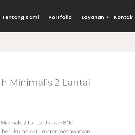
Tentang Kami
Portfolio
Layanan
Kontak
 Minimalis 2 Lantai
h
adminweb
Minimalis 2 Lantai Ukuran 8*10
tai berukuran 8×10 meter menawarkan