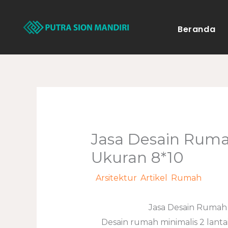
Lewati
ke
Beranda
konten
Jasa Desain Rumah
Ukuran 8*10
/
Arsitektur
,
Artikel
,
Rumah
/ Ole
Jasa Desain Rumah 
Desain rumah minimalis 2 lan