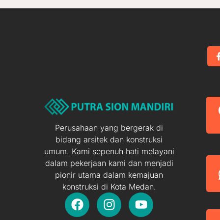
Perusahaan yang bergerak di
bidang arsitek dan konstruksi
umum. Kami sepenuh hati melayani
dalam pekerjaan kami dan menjadi
pionir utama dalam kemajuan
konstruksi di Kota Medan.
F
I
Y
a
n
o