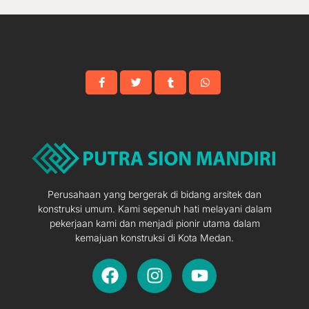
Perusahaan yang bergerak di bidang arsitek dan
konstruksi umum. Kami sepenuh hati melayani dalam
pekerjaan kami dan menjadi pionir utama dalam
kemajuan konstruksi di Kota Medan.
F
I
Y
a
n
o
c
s
u