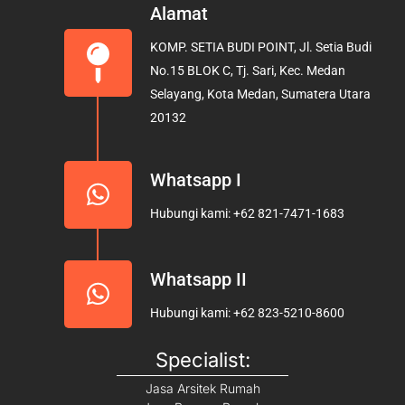
e
t
t
Alamat
b
a
u
KOMP. SETIA BUDI POINT, Jl. Setia Budi
o
g
b
No.15 BLOK C, Tj. Sari, Kec. Medan
o
r
e
Selayang, Kota Medan, Sumatera Utara
k
a
20132
m
Whatsapp I
Hubungi kami: +62 821-7471-1683
Whatsapp II
Hubungi kami: +62 823-5210-8600
Specialist:
Jasa Arsitek Rumah