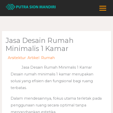
Lewati
ke
konten
Jasa Desain Rumah
Minimalis 1 Kamar
/
Arsitektur
,
Artikel
,
Rumah
/ Oleh
adminweb
Jasa Desain Rumah Minimalis 1 Kamar
Desain rumah minimalis 1 kamar merupakan
solusi yang efisien dan fungsional bagi ruang
terbatas.
Dalam mendesainnya, fokus utama terletak pada
penggunaan ruang secara optimal tanpa
mengorbankan estetika.