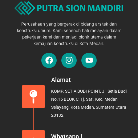
Perusahaan yang bergerak di bidang arsitek dan
konstruksi umum. Kami sepenuh hati melayani dalam
pekerjaan kami dan menjadi pionir utama dalam
kemajuan konstruksi di Kota Medan.
F
I
Y
a
n
o
c
s
u
e
t
t
Alamat
b
a
u
KOMP. SETIA BUDI POINT, Jl. Setia Budi
o
g
b
No.15 BLOK C, Tj. Sari, Kec. Medan
o
r
e
Selayang, Kota Medan, Sumatera Utara
k
a
20132
m
Whatsapp I