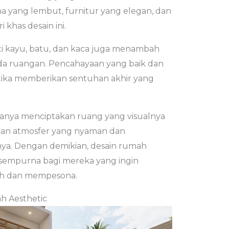
a yang lembut, furnitur yang elegan, dan
i khas desain ini.
rti kayu, batu, dan kaca juga menambah
a ruangan. Pencahayaan yang baik dan
etika memberikan sentuhan akhir yang
hanya menciptakan ruang yang visualnya
akan atmosfer yang nyaman dan
a. Dengan demikian, desain rumah
g sempurna bagi mereka yang ingin
ah dan mempesona.
h Aesthetic