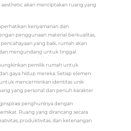
n aesthetic akan menciptakan ruang yang
emperhatikan kenyamanan dan
engan penggunaan material berkualitas,
an pencahayaan yang baik, rumah akan
dan mengundang untuk tinggal.
emungkinkan pemilik rumah untuk
dan gaya hidup mereka. Setiap elemen
 untuk mencerminkan identitas unik
uang yang personal dan penuh karakter.
ginspirasi penghuninya dengan
emikat. Ruang yang dirancang secara
ativitas, produktivitas, dan ketenangan