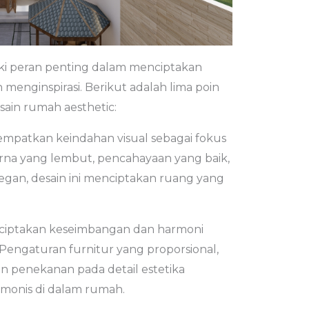
iki peran penting dalam menciptakan
menginspirasi. Berikut adalah lima poin
ain rumah aesthetic:
empatkan keindahan visual sebagai fokus
na yang lembut, pencahayaan yang baik,
legan, desain ini menciptakan ruang yang
nciptakan keseimbangan dan harmoni
Pengaturan furnitur yang proporsional,
an penekanan pada detail estetika
monis di dalam rumah.