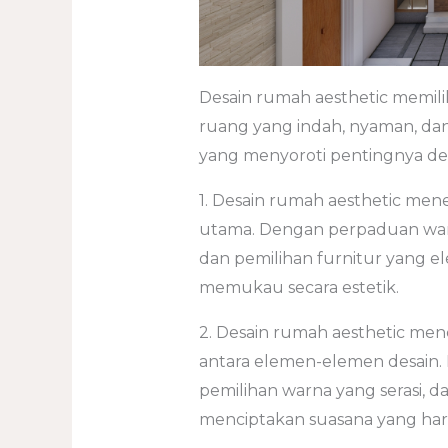
Desain rumah aesthetic memil
ruang yang indah, nyaman, dan 
yang menyoroti pentingnya des
1. Desain rumah aesthetic men
utama. Dengan perpaduan war
dan pemilihan furnitur yang e
memukau secara estetik.
2. Desain rumah aesthetic me
antara elemen-elemen desain. 
pemilihan warna yang serasi, d
menciptakan suasana yang har