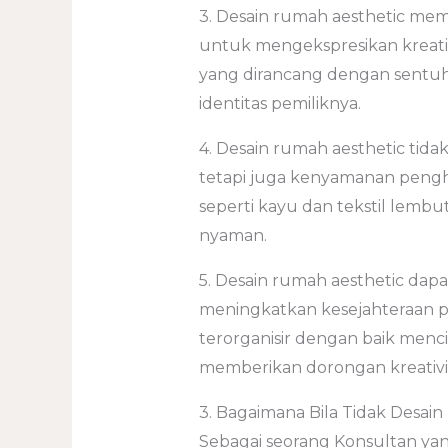
3. Desain rumah aesthetic me
untuk mengekspresikan kreati
yang dirancang dengan sentuh
identitas pemiliknya.
4. Desain rumah aesthetic tida
tetapi juga kenyamanan pengh
seperti kayu dan tekstil lemb
nyaman.
5. Desain rumah aesthetic dapa
meningkatkan kesejahteraan 
terorganisir dengan baik men
memberikan dorongan kreativit
3. Bagaimana Bila Tidak Desai
Sebagai seorang Konsultan yan