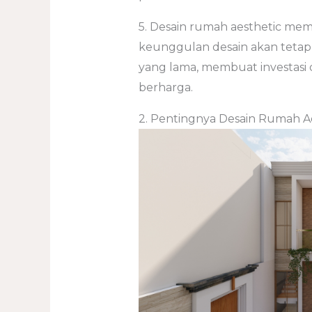
5. Desain rumah aesthetic memi
keunggulan desain akan tetap 
yang lama, membuat investasi 
berharga.
2. Pentingnya Desain Rumah A