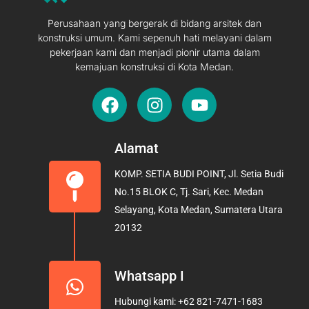
Perusahaan yang bergerak di bidang arsitek dan
konstruksi umum. Kami sepenuh hati melayani dalam
pekerjaan kami dan menjadi pionir utama dalam
kemajuan konstruksi di Kota Medan.
F
I
Y
a
n
o
c
s
u
e
t
t
Alamat
b
a
u
KOMP. SETIA BUDI POINT, Jl. Setia Budi
o
g
b
No.15 BLOK C, Tj. Sari, Kec. Medan
o
r
e
Selayang, Kota Medan, Sumatera Utara
k
a
20132
m
Whatsapp I
Hubungi kami: +62 821-7471-1683