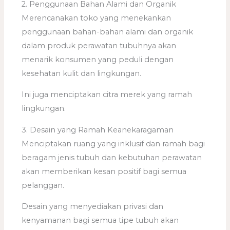
2. Penggunaan Bahan Alami dan Organik
Merencanakan toko yang menekankan
penggunaan bahan-bahan alami dan organik
dalam produk perawatan tubuhnya akan
menarik konsumen yang peduli dengan
kesehatan kulit dan lingkungan.
Ini juga menciptakan citra merek yang ramah
lingkungan.
3. Desain yang Ramah Keanekaragaman
Menciptakan ruang yang inklusif dan ramah bagi
beragam jenis tubuh dan kebutuhan perawatan
akan memberikan kesan positif bagi semua
pelanggan.
Desain yang menyediakan privasi dan
kenyamanan bagi semua tipe tubuh akan