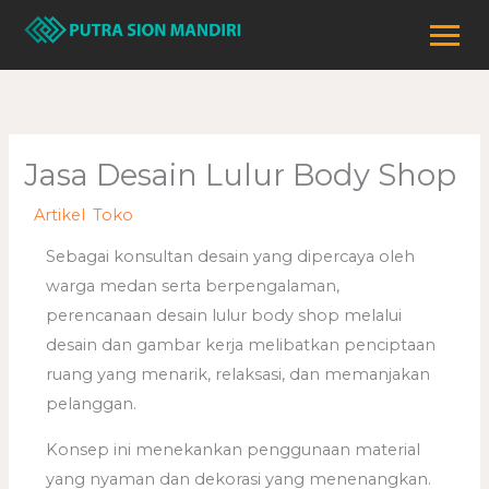
Lewati
ke
konten
Jasa Desain Lulur Body Shop
/
Artikel
,
Toko
/ Oleh
adminweb
Sebagai konsultan desain yang dipercaya oleh
warga medan serta berpengalaman,
perencanaan desain lulur body shop melalui
desain dan gambar kerja melibatkan penciptaan
ruang yang menarik, relaksasi, dan memanjakan
pelanggan.
Konsep ini menekankan penggunaan material
yang nyaman dan dekorasi yang menenangkan.