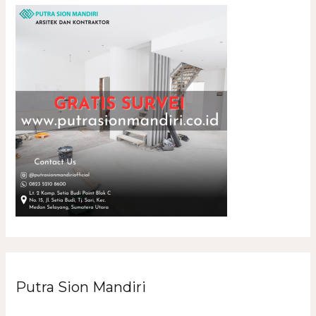
Putra Sion Mandiri