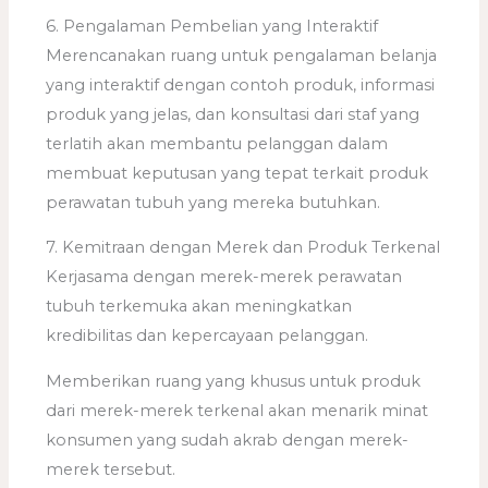
6. Pengalaman Pembelian yang Interaktif
Merencanakan ruang untuk pengalaman belanja
yang interaktif dengan contoh produk, informasi
produk yang jelas, dan konsultasi dari staf yang
terlatih akan membantu pelanggan dalam
membuat keputusan yang tepat terkait produk
perawatan tubuh yang mereka butuhkan.
7. Kemitraan dengan Merek dan Produk Terkenal
Kerjasama dengan merek-merek perawatan
tubuh terkemuka akan meningkatkan
kredibilitas dan kepercayaan pelanggan.
Memberikan ruang yang khusus untuk produk
dari merek-merek terkenal akan menarik minat
konsumen yang sudah akrab dengan merek-
merek tersebut.