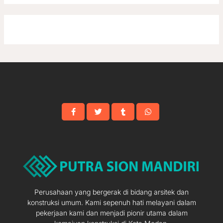
Perusahaan yang bergerak di bidang arsitek dan
konstruksi umum. Kami sepenuh hati melayani dalam
pekerjaan kami dan menjadi pionir utama dalam