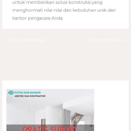
untuk memberikan solusi konstruksi yang
menghormati nilai-nilai dan kebutuhan unik dari
kantor pengacara Anda.
←
Pos Sebelumnya
Selanjutnya Pos
→