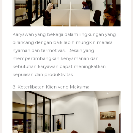
Karyawan yang bekerja dalam lingkungan yang
dirancang dengan baik lebih mungkin merasa
nyaman dan termotivasi. Desain yang
mempertimbangkan kenyamanan dan
kebutuhan karyawan dapat meningkatkan
kepuasan dan produktivitas.
8. Keterlibatan Klien yang Maksimal