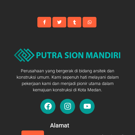
Perusahaan yang bergerak di bidang arsitek dan
konstruksi umum. Kami sepenuh hati melayani dalam
pekerjaan kami dan menjadi pionir utama dalam
kemajuan konstruksi di Kota Medan.
F
I
Y
a
n
o
c
s
u
e
t
t
Alamat
b
a
u