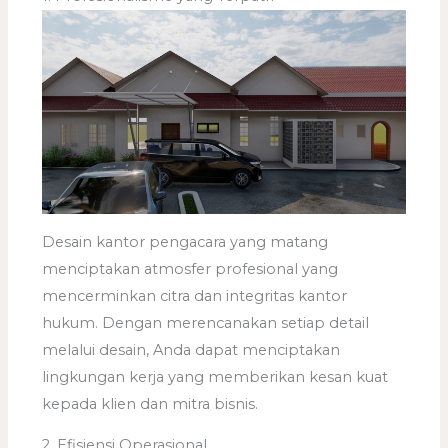
Desain kantor pengacara yang matang
menciptakan atmosfer profesional yang
mencerminkan citra dan integritas kantor
hukum. Dengan merencanakan setiap detail
melalui desain, Anda dapat menciptakan
lingkungan kerja yang memberikan kesan kuat
kepada klien dan mitra bisnis.
2. Efisiensi Operasional