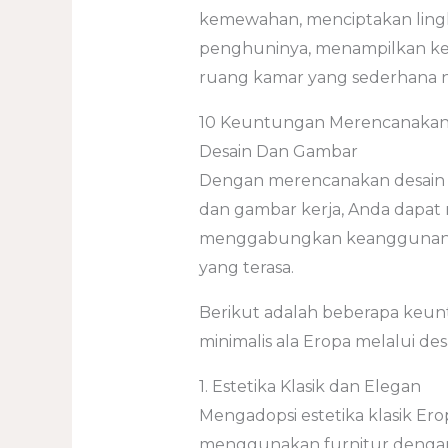
kemewahan, menciptakan lin
penghuninya, menampilkan kei
ruang kamar yang sederhana 
10 Keuntungan Merencanakan D
Desain Dan Gambar
Dengan merencanakan desain k
dan gambar kerja, Anda dapat
menggabungkan keanggunan k
yang terasa.
Berikut adalah beberapa keu
minimalis ala Eropa melalui des
1. Estetika Klasik dan Elegan
Mengadopsi estetika klasik Er
menggunakan furnitur dengan 