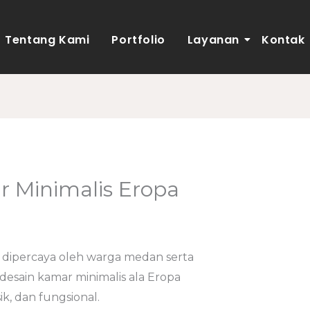
Tentang Kami
Portfolio
Layanan
Kontak
r Minimalis Eropa
nweb
 dipercaya oleh warga medan serta
esain kamar minimalis ala Eropa
k, dan fungsional.