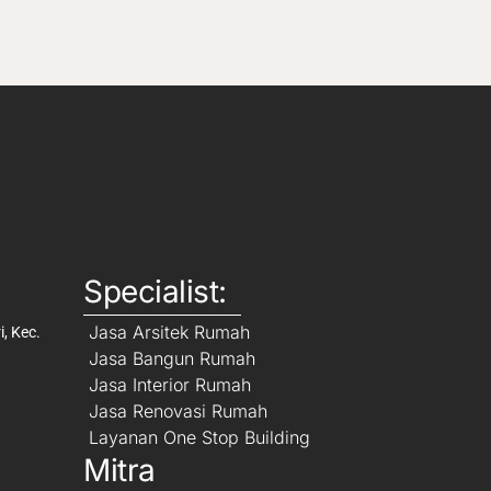
Specialist:
Jasa Arsitek Rumah
, Kec.
Jasa Bangun Rumah
Jasa Interior Rumah
Jasa Renovasi Rumah
Layanan One Stop Building
Mitra