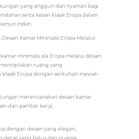
gkungan yang anggun dan nyaman bagi
ndahan serta kesan klasik Eropa dalam
namun indah.
esain Kamar Minimalis Eropa Melalui
amar minimalis ala Eropa melalui desain
 menciptakan ruang yang
lasik Eropa dengan sentuhan mewah
ntungan merencanakan desain kamar
ain dan gambar kerja :
opa dengan desain yang elegan,
detail yang halus dan nuansa