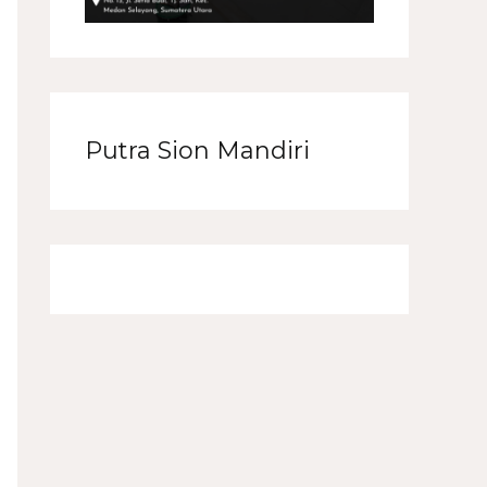
Putra Sion Mandiri