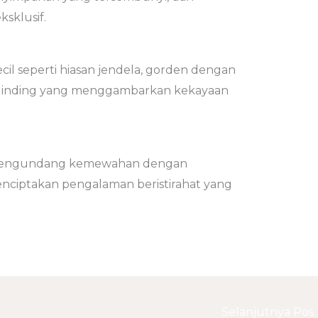
sklusif.
cil seperti hiasan jendela, gorden dengan
an dinding yang menggambarkan kekayaan
 mengundang kemewahan dengan
enciptakan pengalaman beristirahat yang
Selanjutnya Pos