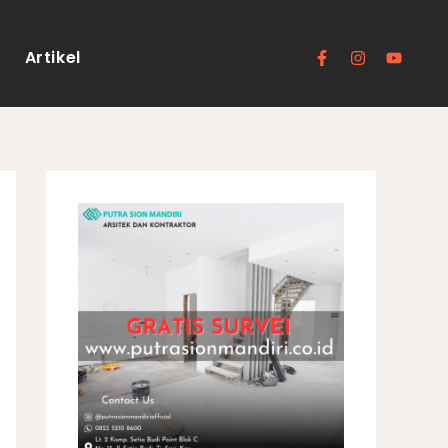
F
I
Y
a
n
o
c
s
u
Artikel
e
t
t
b
a
u
o
g
b
o
r
e
k
a
-
m
f