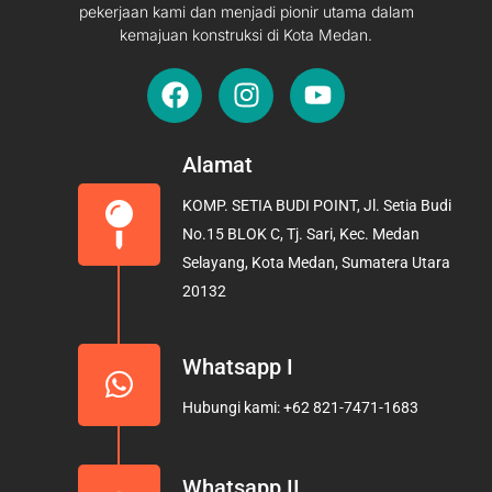
pekerjaan kami dan menjadi pionir utama dalam
kemajuan konstruksi di Kota Medan.
F
I
Y
a
n
o
c
s
u
e
t
t
Alamat
b
a
u
KOMP. SETIA BUDI POINT, Jl. Setia Budi
o
g
b
No.15 BLOK C, Tj. Sari, Kec. Medan
o
r
e
Selayang, Kota Medan, Sumatera Utara
k
a
20132
m
Whatsapp I
Hubungi kami: +62 821-7471-1683
Whatsapp II