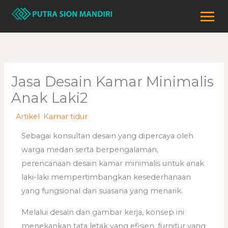
Lewati
ke
konten
Jasa Desain Kamar Minimalis
Anak Laki2
/
Artikel
,
Kamar tidur
/ Oleh
adminweb
Sebagai konsultan desain yang dipercaya oleh
warga medan serta berpengalaman,
perencanaan desain kamar minimalis untuk anak
laki-laki mempertimbangkan kesederhanaan
yang fungsional dan suasana yang menarik.
Melalui desain dan gambar kerja, konsep ini
menekankan tata letak yang efisien, furnitur yang