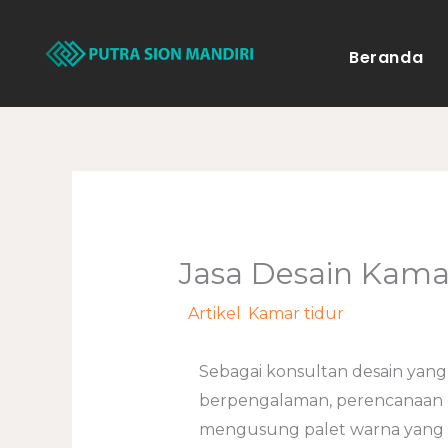
Lewati
ke
Beranda
konten
Jasa Desain Kamar
/
Artikel
,
Kamar tidur
/ Oleh
admi
Sebagai konsultan desain yang
berpengalaman, perencanaan d
mengusung palet warna yang 