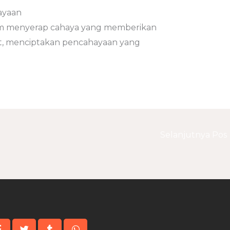
ayaan
m menyerap cahaya yang memberikan
t, menciptakan pencahayaan yang
Selanjutnya Pos