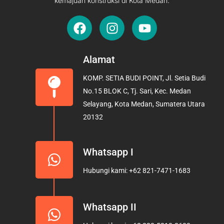
kemajuan konstruksi di Kota Medan.
F
I
Y
a
n
o
c
s
u
e
t
t
Alamat
b
a
u
KOMP. SETIA BUDI POINT, Jl. Setia Budi
o
g
b
No.15 BLOK C, Tj. Sari, Kec. Medan
o
r
e
Selayang, Kota Medan, Sumatera Utara
k
a
20132
m
Whatsapp I
Hubungi kami: +62 821-7471-1683
Whatsapp II