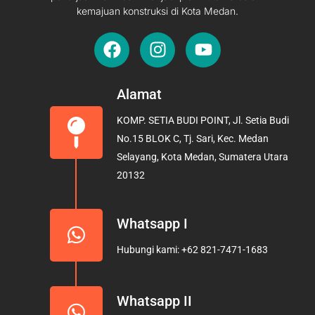
kemajuan konstruksi di Kota Medan.
F
I
Y
a
n
o
c
s
u
e
t
t
Alamat
b
a
u
KOMP. SETIA BUDI POINT, Jl. Setia Budi
o
g
b
No.15 BLOK C, Tj. Sari, Kec. Medan
o
r
e
Selayang, Kota Medan, Sumatera Utara
k
a
20132
m
Whatsapp I
Hubungi kami: +62 821-7471-1683
Whatsapp II