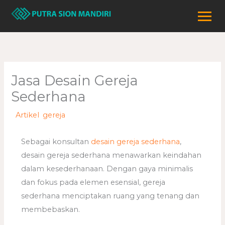
Lewati
ke
konten
Jasa Desain Gereja
Sederhana
/
Artikel
,
gereja
/ Oleh
adminweb
Sebagai konsultan
desain gereja sederhana
,
desain gereja sederhana menawarkan keindahan
dalam kesederhanaan. Dengan gaya minimalis
dan fokus pada elemen esensial, gereja
sederhana menciptakan ruang yang tenang dan
membebaskan.