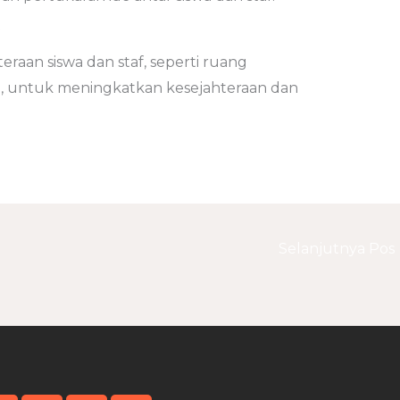
eraan siswa dan staf, seperti ruang
ran, untuk meningkatkan kesejahteraan dan
Selanjutnya Pos