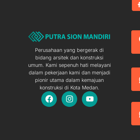
Perusahaan yang bergerak di
bidang arsitek dan konstruksi
umum. Kami sepenuh hati melayani
dalam pekerjaan kami dan menjadi
pionir utama dalam kemajuan
konstruksi di Kota Medan.
F
I
Y
a
n
o
c
s
u
e
t
t
b
a
u
o
g
b