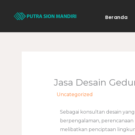
Lewati
ke
Beranda
konten
Jasa Desain Gedu
/
Uncategorized
/ Oleh
adminwe
Sebagai konsultan desain yang
berpengalaman, perencanaan d
melibatkan penciptaan lingkung