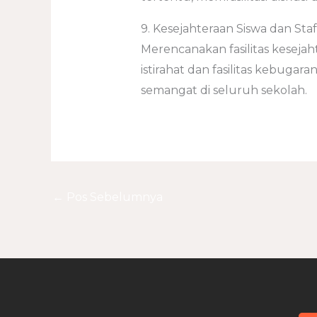
9. Kesejahteraan Siswa dan Staf
Merencanakan fasilitas kesejaht
istirahat dan fasilitas kebuga
semangat di seluruh sekolah.
←
Pos Sebelumnya