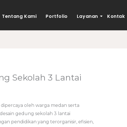
Tentang Kami
Portfolio
Layanan
Kontak
ng Sekolah 3 Lantai
b
 dipercaya oleh warga medan serta
esain gedung sekolah 3 lantai
an pendidikan yang terorganisir, efisien,