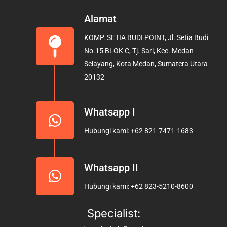
c
s
u
e
t
t
Alamat
b
a
u
KOMP. SETIA BUDI POINT, Jl. Setia Budi
o
g
b
No.15 BLOK C, Tj. Sari, Kec. Medan
o
r
e
Selayang, Kota Medan, Sumatera Utara
k
a
20132
m
Whatsapp I
Hubungi kami: +62 821-7471-1683
Whatsapp II
Hubungi kami: +62 823-5210-8600
Specialist: