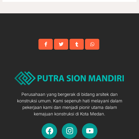
Perusahaan yang bergerak di bidang arsitek dan
konstruksi umum. Kami sepenuh hati melayani dalam
pekerjaan kami dan menjadi pionir utama dalam
kemajuan konstruksi di Kota Medan.
F
I
Y
a
n
o