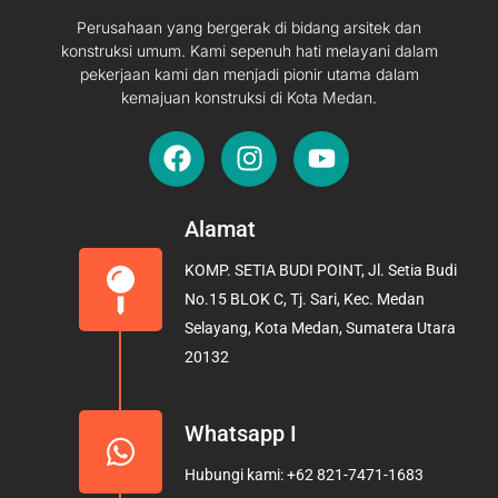
Perusahaan yang bergerak di bidang arsitek dan
konstruksi umum. Kami sepenuh hati melayani dalam
pekerjaan kami dan menjadi pionir utama dalam
kemajuan konstruksi di Kota Medan.
F
I
Y
a
n
o
c
s
u
e
t
t
Alamat
b
a
u
KOMP. SETIA BUDI POINT, Jl. Setia Budi
o
g
b
No.15 BLOK C, Tj. Sari, Kec. Medan
o
r
e
Selayang, Kota Medan, Sumatera Utara
k
a
20132
m
Whatsapp I
Hubungi kami: +62 821-7471-1683