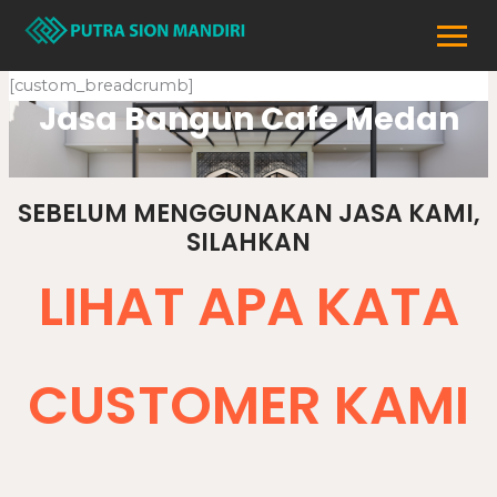
Lewati
ke
konten
[custom_breadcrumb]
Jasa Bangun Cafe Medan
SEBELUM MENGGUNAKAN JASA KAMI,
SILAHKAN
LIHAT APA KATA
CUSTOMER KAMI