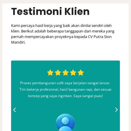
Testimoni Klien
Kami percaya hasil kerja yang baik akan dinilai sendiri oleh
klien. Berikut adalah beberapa tanggapan dari mereka yang
pernah mempercayakan proyeknya kepada CV Putra Sion
Mandiri.
Proses pembangunan café saya berjalan sangat lancar.
an
Tim bekerja profesional, hasil bangunan rapi, dan sesuai
tr
konsep yang saya inginkan. Saya sangat puas!