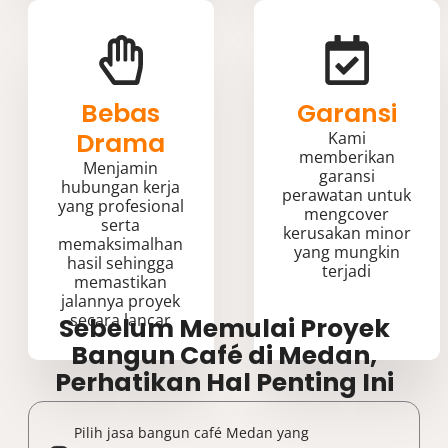
Bebas
Garansi
Drama
Kami
memberikan
Menjamin
garansi
hubungan kerja
perawatan untuk
yang profesional
mengcover
serta
kerusakan minor
memaksimalhan
yang mungkin
hasil sehingga
terjadi
memastikan
jalannya proyek
secara lancar
Sebelum Memulai Proyek
Bangun Café di Medan,
Perhatikan Hal Penting Ini
Pilih jasa bangun café Medan yang