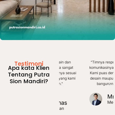
Testimoni
“Proses desain dan
“Timnya responsif dan
Apa kata Klien
pengerjaannya sangat
komunikasinya nyaman.
Tentang Putra
rapi. Hasil akhirnya sesuai
Kami puas dengan hasil
konsep rumah yang kami
desain maupun kualitas
Sion Mandiri?
inginkan.”
bangunannya.”
Mr.
Mr. Abdi
Dimas
Medan
Medan