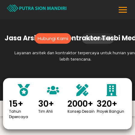
Lewati
ke
konten
Jasa Arsitek dan Kontraktor Tasbi Me
Hubungi Kami
Portofolio
Layanan arsitek dan kontraktor terpercaya untuk hunian yan
lebih terencana.
15+
30+
2000+
320+
Tahun
Tim Ahli
Konsep Desain
Proyek Bangun
Dipercaya