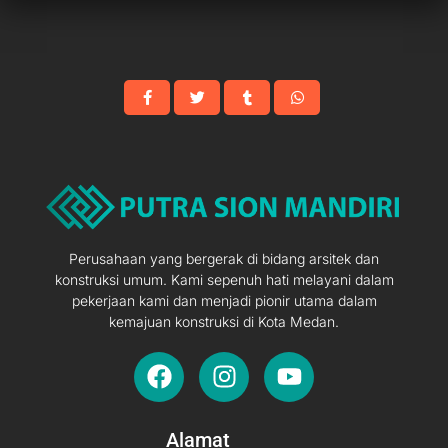
Perusahaan yang bergerak di bidang arsitek dan
konstruksi umum. Kami sepenuh hati melayani dalam
pekerjaan kami dan menjadi pionir utama dalam
kemajuan konstruksi di Kota Medan.
F
I
Y
a
n
o
c
s
u
e
t
t
Alamat