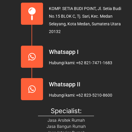
b
a
u
KOMP. SETIA BUDI POINT, Jl. Setia Budi
o
g
b
No.15 BLOK C, Tj. Sari, Kec. Medan
o
r
e
Selayang, Kota Medan, Sumatera Utara
k
a
20132
m
Whatsapp I
Hubungi kami: +62 821-7471-1683
Whatsapp II
Hubungi kami: +62 823-5210-8600
Specialist:
Jasa Arsitek Rumah
Jasa Bangun Rumah