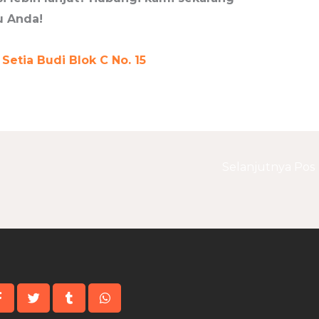
u Anda!
 Setia Budi Blok C No. 15
Selanjutnya Pos