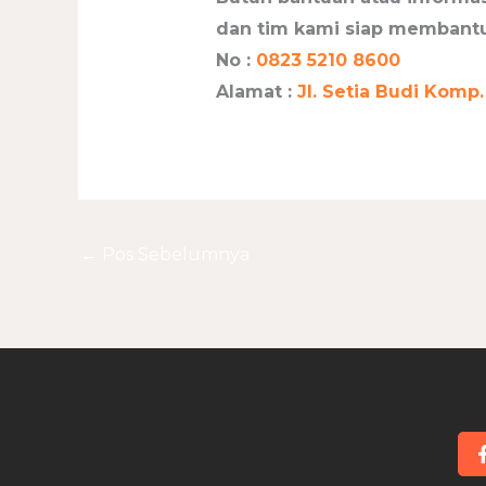
dan tim kami siap membant
No :
0823 5210 8600
Alamat :
Jl. Setia Budi Komp.
←
Pos Sebelumnya