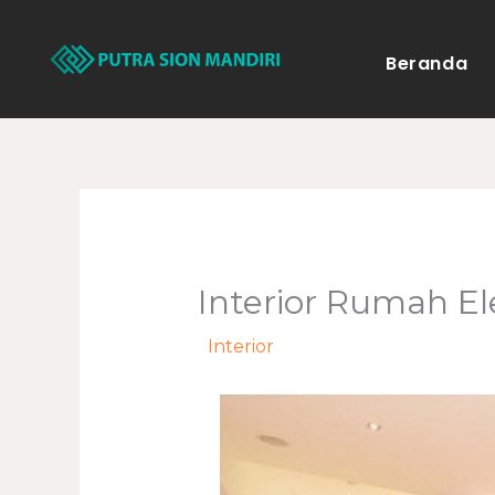
Lewati
ke
Beranda
konten
Interior Rumah E
/
Interior
/ Oleh
adminweb