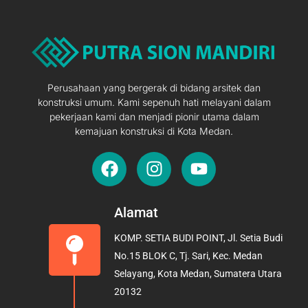
Perusahaan yang bergerak di bidang arsitek dan
konstruksi umum. Kami sepenuh hati melayani dalam
pekerjaan kami dan menjadi pionir utama dalam
kemajuan konstruksi di Kota Medan.
F
I
Y
a
n
o
c
s
u
e
t
t
Alamat
b
a
u
KOMP. SETIA BUDI POINT, Jl. Setia Budi
o
g
b
No.15 BLOK C, Tj. Sari, Kec. Medan
o
r
e
Selayang, Kota Medan, Sumatera Utara
k
a
20132
m