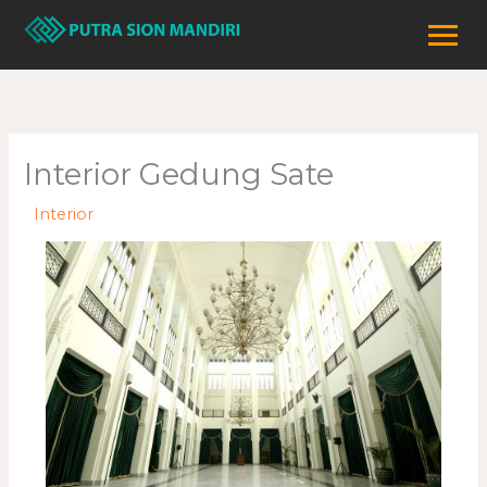
Lewati
ke
konten
Interior Gedung Sate
/
Interior
/ Oleh
adminweb