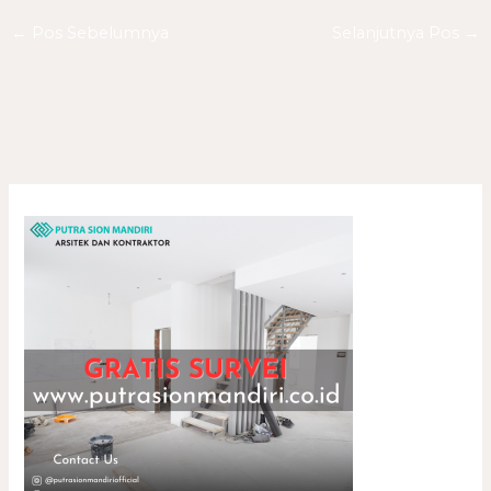
←
Pos Sebelumnya
Selanjutnya Pos
→